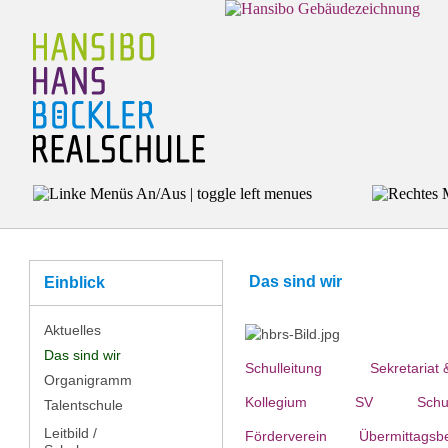
Das sind wir
Einblick
Aktuelles
Das sind wir
Schulleitung
Sekretariat
Organigramm
Kollegium
SV
Schu
Talentschule
Leitbild /
För­der­ver­ein
Über­mit­tags­b