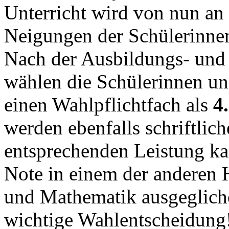
Unter­richt wird von nun an 
Neigungen der Schülerinne
Nach der Ausbildungs- und
wählen die Schülerinnen und
einen Wahl­pflicht­fach als
4
wer­den eben­falls schriftli
ent­spre­chen­den Leistung k
Note in einem der an­de­ren
und Mathe­ma­tik aus­ge­glich
wichtige Wahl­ent­scheidung